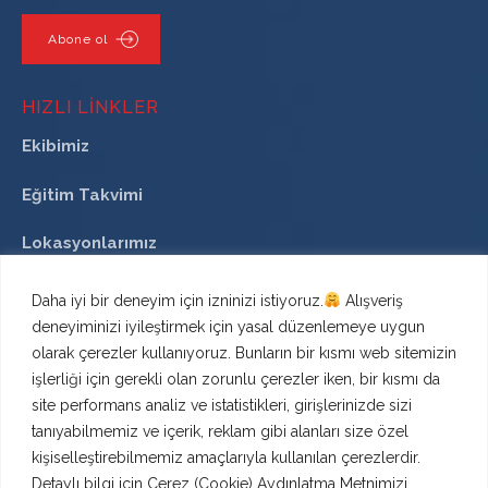
Abone ol
HIZLI LINKLER
Ekibimiz
Eğitim Takvimi
Lokasyonlarımız
Daha iyi bir deneyim için izninizi istiyoruz.
Alışveriş
deneyiminizi iyileştirmek için yasal düzenlemeye uygun
İLETİŞİM
olarak çerezler kullanıyoruz. Bunların bir kısmı web sitemizin
işlerliği için gerekli olan zorunlu çerezler iken, bir kısmı da
Uygur İş Merkezi, Nisbetiye Mah, Gazi Güçnar Sk.
site performans analiz ve istatistikleri, girişlerinizde sizi
No:4, 34340
tanıyabilmemiz ve içerik, reklam gibi alanları size özel
Beşiktaş/İstanbul/Türkiye
kişiselleştirebilmemiz amaçlarıyla kullanılan çerezlerdir.
TELEFON
Detaylı bilgi için
Çerez (Cookie) Aydınlatma Metnimizi