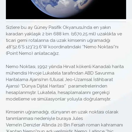
Sizlere bu ay Güney Pasifik Okyanusu’nda en yakın
karadan yaklaşık 2 bin 688 km. (1670,25 mil) uzaklıkta ve
ticari gemi rotalarına da uzak kimsenin uğramadığı
48°52.6’S 123°23.6’W koordinatındaki ‘’Nemo Noktası’’nı
(Point Nemo) anlatacağız.
Nemo Noktası, 1992 yılında Hırvat kökenli Kanadalı harita
mühendisi Hrvoje Lukatela tarafından ABD Savunma
Haritalama Ajansı’nın (Ulusal Jeo-Uzamsal İstihbarat
Ajansı) “Dünya Dijital Haritası’’ parametrelerinden
hesaplanmıştır. Lukatela, hesaplamalarını gerçekçi
modelleme ve simülasyonlar yoluyla doğrulamıştır.
Kimsenin uğramadığı, dünyanın en uzak noktası olarak
tanımlanması nedeniyle buraya Jules
Verne’in Denizler Altında 20 Bin Fersah roman kahramanı
‘Kaptan Nemo’’nun adı verilmiştir. Nemo, Latince ‘’hiç