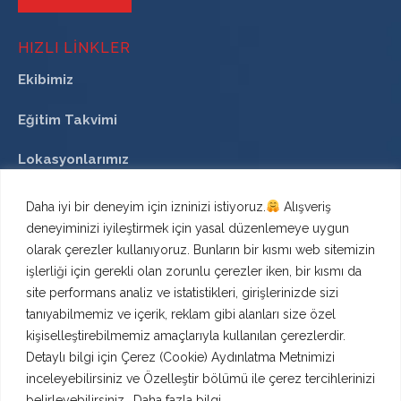
HIZLI LINKLER
Ekibimiz
Eğitim Takvimi
Lokasyonlarımız
Daha iyi bir deneyim için izninizi istiyoruz.
Alışveriş
deneyiminizi iyileştirmek için yasal düzenlemeye uygun
İLETİŞİM
olarak çerezler kullanıyoruz. Bunların bir kısmı web sitemizin
işlerliği için gerekli olan zorunlu çerezler iken, bir kısmı da
Uygur İş Merkezi, Nisbetiye Mah, Gazi Güçnar Sk.
site performans analiz ve istatistikleri, girişlerinizde sizi
No:4, 34340
tanıyabilmemiz ve içerik, reklam gibi alanları size özel
Beşiktaş/İstanbul/Türkiye
kişiselleştirebilmemiz amaçlarıyla kullanılan çerezlerdir.
TELEFON
Detaylı bilgi için
Çerez (Cookie) Aydınlatma Metnimizi
inceleyebilirsiniz ve Özelleştir bölümü ile çerez tercihlerinizi
+90 212 337 87 12
+90 532 335 8300
belirleyebilirsiniz..
Daha fazla bilgi