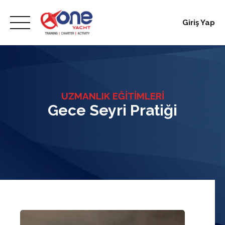
Skip
to
Giriş Yap
content
UZMANLIK EĞİTİMLERİ
Gece Seyri Pratiği