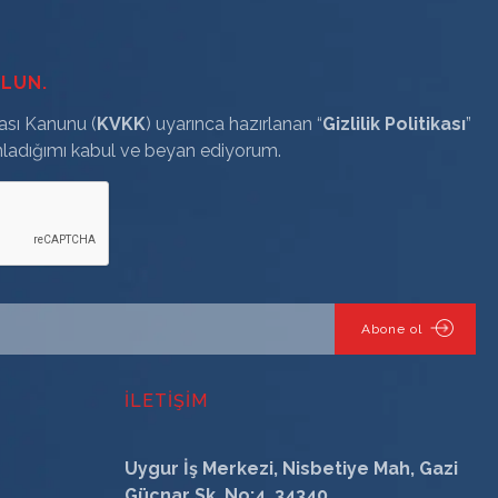
OLUN.
ması Kanunu (
KVKK
) uyarınca hazırlanan “
Gizlilik Politikası
”
ladığımı kabul ve beyan ediyorum.
Abone ol
İLETİŞİM
Uygur İş Merkezi, Nisbetiye Mah, Gazi
Güçnar Sk. No:4, 34340