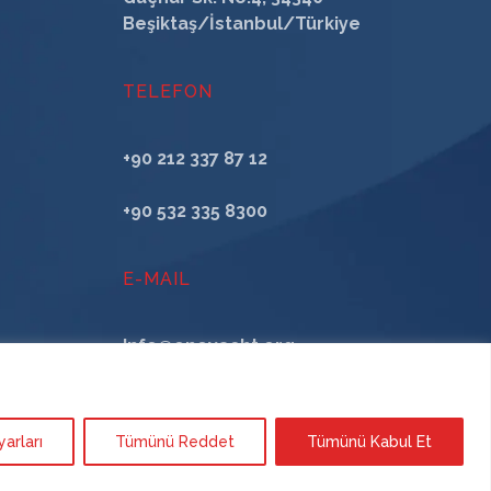
Beşiktaş/İstanbul/Türkiye
TELEFON
+90 212 337 87 12
+90 532 335 8300
E-MAIL
Info@oneyacht.org
arları
Tümünü Reddet
Tümünü Kabul Et