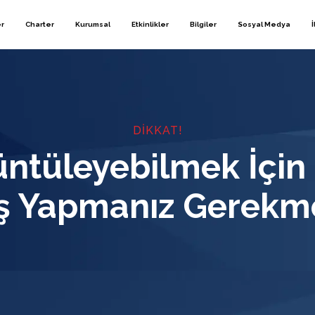
er
Charter
Kurumsal
Etkinlikler
Bilgiler
Sosyal Medya
İ
DIKKAT!
üntüleyebilmek İçin
iş Yapmanız Gerekme