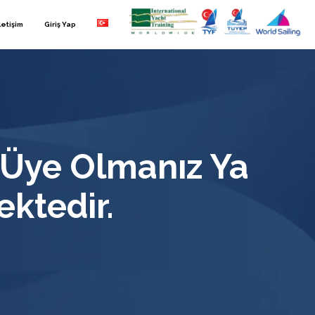
letişim
Giriş Yap
 Üye Olmanız Ya
ktedir.