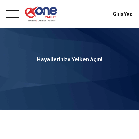
Skip
to
Giriş Yap
content
Hayallerinize Yelken Açın!