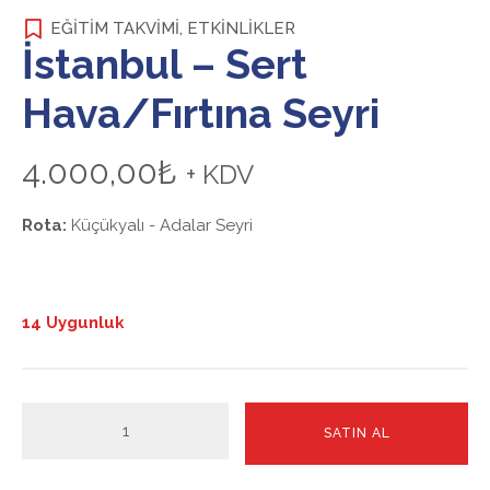
EĞITIM TAKVIMI
,
ETKİNLİKLER
İstanbul – Sert
Hava/Fırtına Seyri
4.000,00
₺
+ KDV
Rota:
Küçükyalı - Adalar Seyri
14 Uygunluk
İstanbul
SATIN AL
-
Sert
Hava/Fırtına