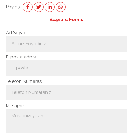
Seyri
Paylaş
adet
Başvuru Formu
Ad Soyad
E-posta adresi
Telefon Numarası
Mesajınız