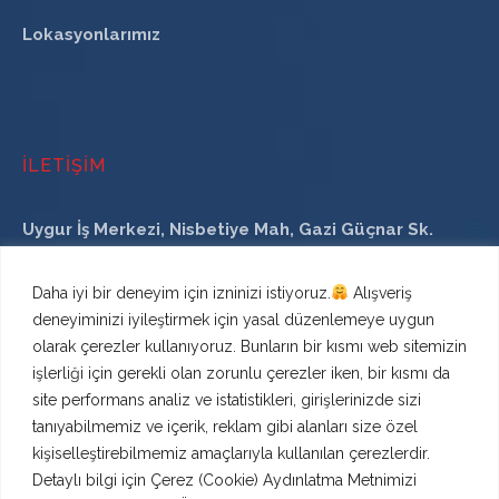
Lokasyonlarımız
İLETİŞİM
Uygur İş Merkezi, Nisbetiye Mah, Gazi Güçnar Sk.
No:4, 34340
Beşiktaş/İstanbul/Türkiye
Daha iyi bir deneyim için izninizi istiyoruz.
Alışveriş
deneyiminizi iyileştirmek için yasal düzenlemeye uygun
TELEFON
olarak çerezler kullanıyoruz. Bunların bir kısmı web sitemizin
işlerliği için gerekli olan zorunlu çerezler iken, bir kısmı da
site performans analiz ve istatistikleri, girişlerinizde sizi
+90 212 337 87 12
tanıyabilmemiz ve içerik, reklam gibi alanları size özel
kişiselleştirebilmemiz amaçlarıyla kullanılan çerezlerdir.
+90 532 335 8300
Detaylı bilgi için
Çerez (Cookie) Aydınlatma Metnimizi