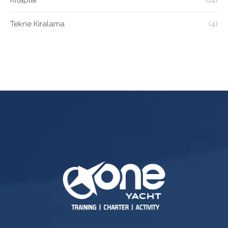
Kitaplar
(14)
Tekne Kiralama
(4)